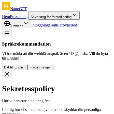
NanoGPT
Hem
Prissättning
AI-verktyg för fotoredigering
Inloggning
Gratis provperiod
Svenska
Språkrekommendation
Vi har märkt att ditt webbläsarspråk är en-US@posix. Vill du byta
till English?
Byt till English
Fråga inte igen
Sekretesspolicy
Hur vi hanterar dina uppgifter
Lär dig hur vi samlar in, använder och skyddar din personliga