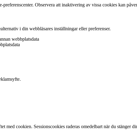
e-preferenscenter. Observera att inaktivering av vissa cookies kan påve
lternativ i din webbläsares inställningar eller preferenser.
 annan webbplatsdata
bbplatsdata
eklamsyfte.
ftet med cookien. Sessionscookies raderas omedelbart när du stänger di