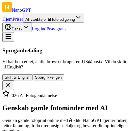
NanoGPT
Hjem
Priser
AI-værktøjer til fotoredigering
Log ind
Prøv gratis
Dansk
Sproganbefaling
Vi har bemærket, at din browser bruger en-US@posix. Vil du skifte
til English?
Skift til English
Spørg ikke igen
2026 AI Fotogendannelse
Genskab gamle fotominder med AI
Gendan gamle fotoprint online med ét klik. NanoGPT fjerner ridser,
retter falmning, forbedrer ansigtsdetaljer og bevarer din oprindelige
stemning.