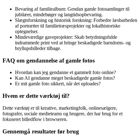
Bevaring af familiealbum
:
Gendan gamle fotosamlinger til
jubilæer, mindebøger og langtidsopbevaring.
Slægtsforskning og historisk forskning
:
Forbedre læsbarheden
af portrætter til familietræsprojekter og lokalhistoriske
optegnelser.
Mindeværdige gaveprojekter
:
Skab betydningsfulde
indrammede print ved at bringe beskadigede barndoms- og
bryllupsbilleder tilbage.
FAQ om gendannelse af gamle fotos
Hvordan kan jeg gendanne et gammelt foto online?
Kan AI gendanne meget beskadigede gamle fotos?
Er mit gamle foto sikkert, når det uploades?
Hvem er dette værktøj til?
Dette værktøj er til kreative, marketingfolk, onlinesælgere,
fotografer, sociale medieteams og brugere, der har brug for et
fokuseret billedflow i browseren.
Gennemgå resultater før brug